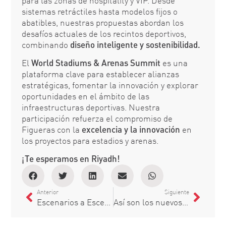
para las zonas de hospitality y VIP. Desde
sistemas retráctiles hasta modelos fijos o
abatibles, nuestras propuestas abordan los
desafíos actuales de los recintos deportivos,
combinando
diseño inteligente y sostenibilidad.
El
World Stadiums & Arenas Summit
es una
plataforma clave para establecer alianzas
estratégicas, fomentar la innovación y explorar
oportunidades en el ámbito de las
infraestructuras deportivas. Nuestra
participación refuerza el compromiso de
Figueras con la
excelencia y la innovación
en
los proyectos para estadios y arenas.​
¡Te esperamos en Riyadh!
Anterior
Siguiente
Escenarios a Escena Vol.1: El espacio escénico y la experiencia del espectador
Así son los nuevos asientos VIP del Comerica Park de los Detroit Tigers