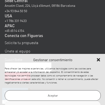
Sede Central
Anselm Clavé, 224, Lliçà d’Amunt, 08186 Barcelona
+34 93 844 50 50
USA
+1 786 331 9433
APAC
+65 6514 4154
Conecta con Figueras
Solicita tu propuesta
Únete al equipo
Suscríbete
Gestionar consentimiento
Para ofrecer las mejores experiencias, utilizamos tecnologías como las cookies para
almacenar y/o acceder a la información del dispositivo. El consentimiento de estas
tecnologías nos permitirá procesar datos como el comportamiento de navegación o las
identificaciones únicas en este sitio. No consentir o retirar el consentimiento, puede afectar
negativamente a ciertas características y funciones.
Aceptar