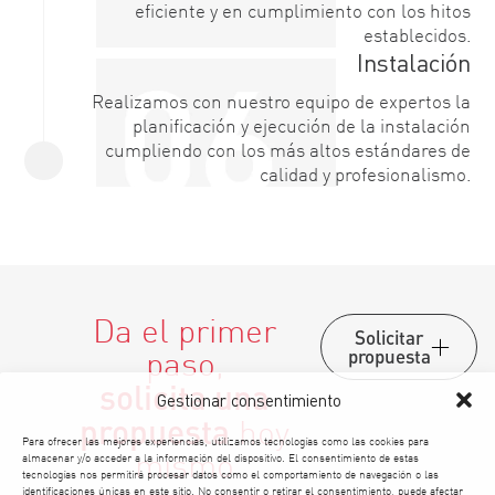
eficiente y en cumplimiento con los hitos
establecidos.
Instalación
Realizamos con nuestro equipo de expertos la
planificación y ejecución de la instalación
cumpliendo con los más altos estándares de
calidad y profesionalismo.
Da el primer
Solicitar
paso,
propuesta
solicita una
Gestionar consentimiento
propuesta
hoy
Para ofrecer las mejores experiencias, utilizamos tecnologías como las cookies para
mismo
almacenar y/o acceder a la información del dispositivo. El consentimiento de estas
tecnologías nos permitirá procesar datos como el comportamiento de navegación o las
identificaciones únicas en este sitio. No consentir o retirar el consentimiento, puede afectar