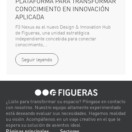
PLATAFORMA PARA TRANSFORMAR
CONOCIMIENTO EN INNOVACIÓN
APLICADA
F3 Nexus es el nuevo Design & Innovation Hub
de Figueras, una unidad estratégica
independiente concebida para conectar
conocimiento,...
Seguir leyendo
¿Listo para transformar su espacio? Póngase en contacto
con nosotros. Nuestro equipo altamente experimentado
está deseando evaluar sus necesidades. Hagamos realidad
su visión. Acompáñenos en un viaje creativo en el que le
espera su solución de asientos ideal.
Páginas principales
Sectores