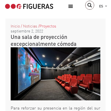
ES
Inicio
/
Noticias
/
Proyectos
septiembre 2, 2022
Una sala de proyección
excepcionalmente cómoda
Para reforzar su presencia en la región del sur