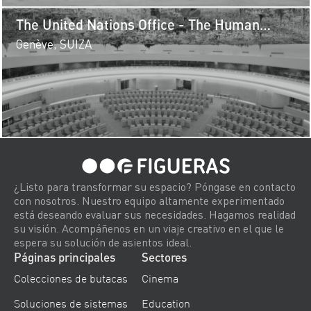
The United Nations Office - The Human
Rights and Alliance of Civilizations Room
Genève, SUIZA
¿Listo para transformar su espacio? Póngase en contacto
con nosotros. Nuestro equipo altamente experimentado
está deseando evaluar sus necesidades. Hagamos realidad
su visión. Acompáñenos en un viaje creativo en el que le
espera su solución de asientos ideal.
Páginas principales
Sectores
Colecciones de butacas
Cinema
Soluciones de sistemas
Education