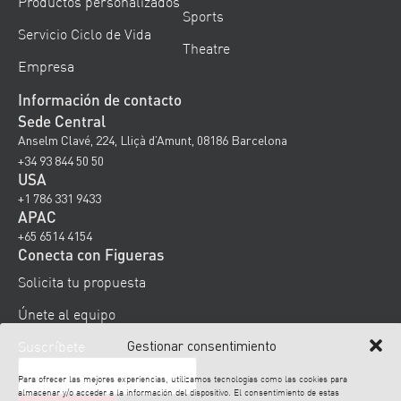
Productos personalizados
Sports
Servicio Ciclo de Vida
Theatre
Empresa
Información de contacto
Sede Central
Anselm Clavé, 224, Lliçà d’Amunt, 08186 Barcelona
+34 93 844 50 50
USA
+1 786 331 9433
APAC
+65 6514 4154
Conecta con Figueras
Solicita tu propuesta
Únete al equipo
Gestionar consentimiento
Suscríbete
Para ofrecer las mejores experiencias, utilizamos tecnologías como las cookies para
almacenar y/o acceder a la información del dispositivo. El consentimiento de estas