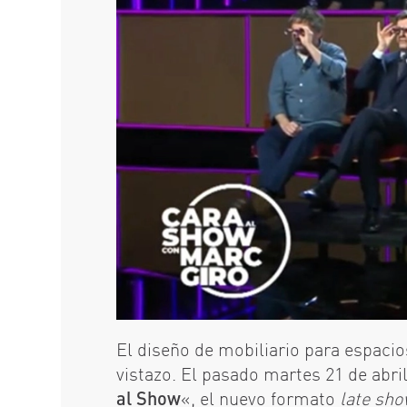
El diseño de mobiliario para espacios
vistazo. El pasado martes 21 de abri
al Show
«, el nuevo formato
late sh