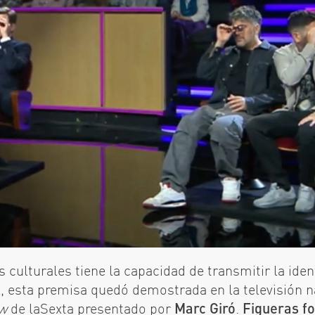
 culturales tiene la capacidad de transmitir la ide
l, esta premisa quedó demostrada en la televisión n
ow
de laSexta presentado por
Marc Giró
.
Figueras f