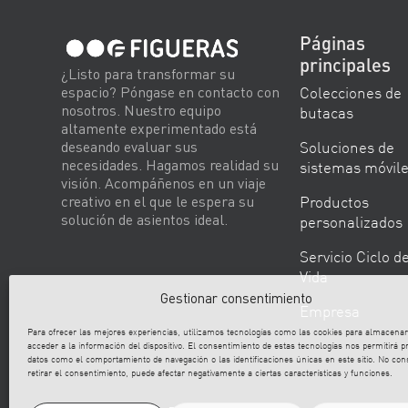
Páginas
principales
¿Listo para transformar su
Colecciones de
espacio? Póngase en contacto con
nosotros. Nuestro equipo
butacas
altamente experimentado está
Soluciones de
deseando evaluar sus
necesidades. Hagamos realidad su
sistemas móvil
visión. Acompáñenos en un viaje
Productos
creativo en el que le espera su
solución de asientos ideal.
personalizados
Servicio Ciclo d
Vida
Gestionar consentimiento
Empresa
Para ofrecer las mejores experiencias, utilizamos tecnologías como las cookies para almacenar
acceder a la información del dispositivo. El consentimiento de estas tecnologías nos permitirá p
datos como el comportamiento de navegación o las identificaciones únicas en este sitio. No con
retirar el consentimiento, puede afectar negativamente a ciertas características y funciones.