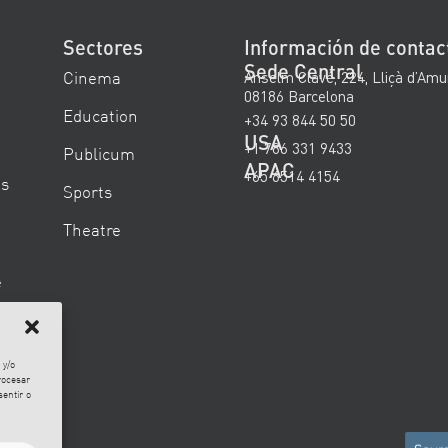
Sectores
Información de contac
Sede Central
Cinema
Anselm Clavé, 224, Lliçà d’Amu
08186 Barcelona
Education
+34 93 844 50 50
USA
+1 786 331 9433
Publicum
APAC
+65 6514 4154
es
Sports
Theatre
e
 y/o
rocesar
sentir o