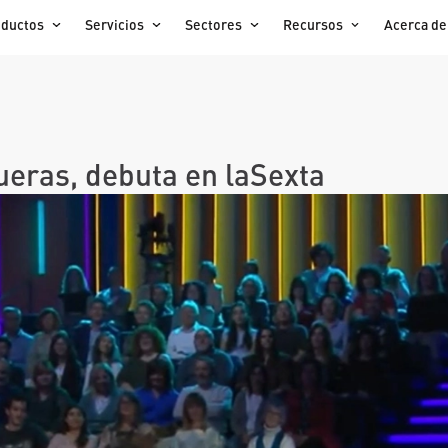
oductos
Servicios
Sectores
Recursos
Acerca de
gueras, debuta en laSexta