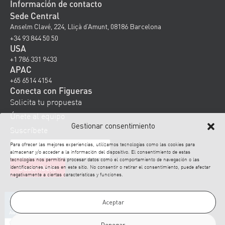
Información de contacto
Sede Central
Anselm Clavé, 224, Lliçà d’Amunt, 08186 Barcelona
+34 93 844 50 50
USA
+1 786 331 9433
APAC
+65 6514 4154
Conecta con Figueras
Solicita tu propuesta
Únete al equipo
Gestionar consentimiento
Suscríbete
Para ofrecer las mejores experiencias, utilizamos tecnologías como las cookies para
almacenar y/o acceder a la información del dispositivo. El consentimiento de estas
tecnologías nos permitirá procesar datos como el comportamiento de navegación o las
identificaciones únicas en este sitio. No consentir o retirar el consentimiento, puede afectar
negativamente a ciertas características y funciones.
Aceptar
Denegar