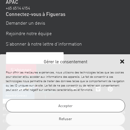
APAC
+65 6514 4154
Connectez-vous à Figueras
Demander un devis
Rejoindre notre équipe
S’abonner à notre lettre d’information
Gérer le consentement
Pour offrir les meilleures expériences, nous utilisons des technologies telles que les cookies
pour stocker et/ou accéder aux informations des appareils. Le fait de consentir à ces
technologies nous permettra de traiter des données telles que le comportement de navigation
ou les ID uniques sur ce site. Le fait de ne pas consentir ou de retirer son consentement
peut avoir un effet négatif sur certaines caractéristiques et fonctions.
Accepter
© 2026
Politique en
Clause de
Mentions
Politique
Figueras. Tous
matière de
non-
légales
de
droits réservés.
Refuser
cookies
responsabilité
confidentialité