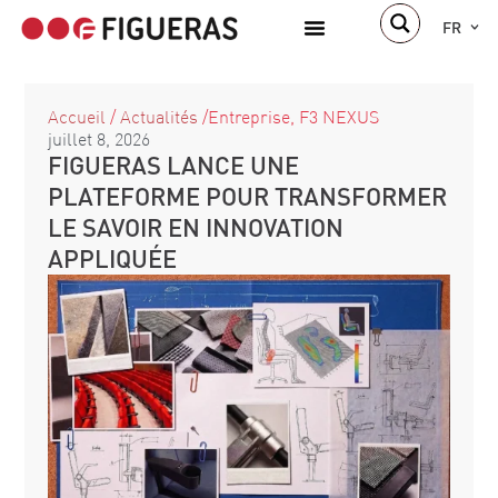
FR
À propos de nous
Accueil
/
Actualités
/
Entreprise
,
F3 NEXUS
juillet 8, 2026
FIGUERAS LANCE UNE
PLATEFORME POUR TRANSFORMER
LE SAVOIR EN INNOVATION
APPLIQUÉE