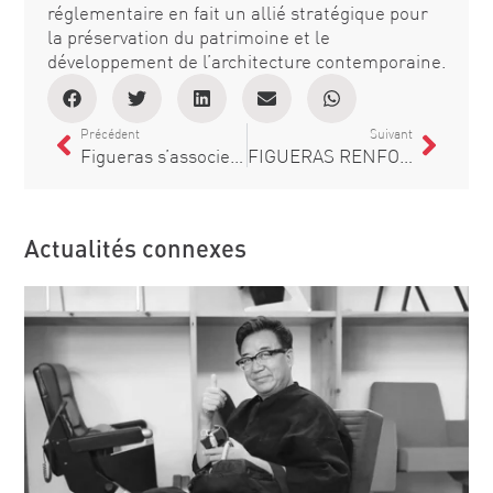
réglementaire en fait un allié stratégique pour
la préservation du patrimoine et le
développement de l’architecture contemporaine.
Précédent
Suivant
Figueras s’associe à la célébration de l’Année Gaudí en soutenant la Conférence des Prix Pritzker à la Sagrada Família
FIGUERAS RENFORCE SON ENGAGEMENT EN ARABIE SAOUDITE PAR UN ACCORD DE COLLABORATION INDUSTRIELLE AVEC NATIONAL PLASTIC FACTORY (NPF)
Actualités connexes