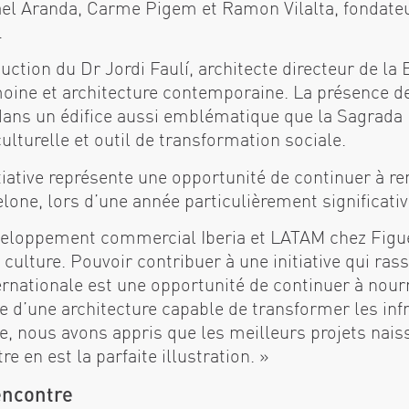
afael Aranda, Carme Pigem et Ramon Vilalta, fondate
.
ction du Dr Jordi Faulí, architecte directeur de la 
imoine et architecture contemporaine. La présence de
 dans un édifice aussi emblématique que la Sagrada F
ulturelle et outil de transformation sociale.
tiative représente une opportunité de continuer à re
celone, lors d’une année particulièrement significativ
éveloppement commercial Iberia et LATAM chez Figu
a culture. Pouvoir contribuer à une initiative qui ra
ternationale est une opportunité de continuer à nourr
e d’une architecture capable de transformer les infr
re, nous avons appris que les meilleurs projets nais
e en est la parfaite illustration. »
encontre