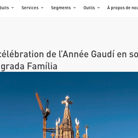
duits
Services
Segments
Outils
À propos de no
 célébration de l’Année Gaudí en 
agrada Família