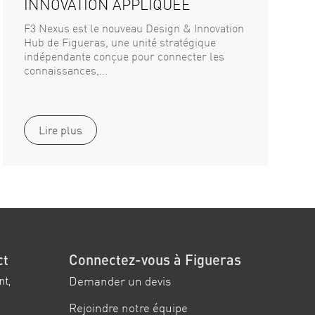
INNOVATION APPLIQUÉE
F3 Nexus est le nouveau Design & Innovation
Hub de Figueras, une unité stratégique
indépendante conçue pour connecter les
connaissances,...
Lire plus
ct
Connectez-vous à Figueras
Demander un devis
nt,
Rejoindre notre équipe