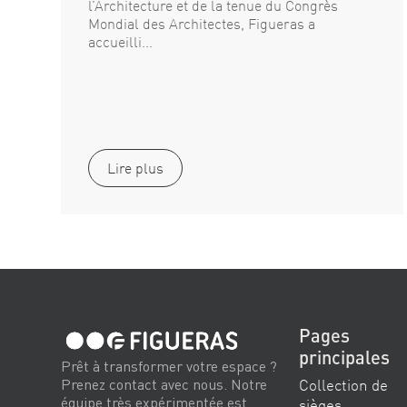
l’Architecture et de la tenue du Congrès
Mondial des Architectes, Figueras a
accueilli...
Lire plus
Pages
principales
Prêt à transformer votre espace ?
Collection de
Prenez contact avec nous. Notre
équipe très expérimentée est
sièges