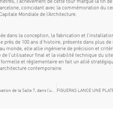
ètres, l’achèvement de cette tour marque la fin de l
Barcelone, coïncidant avec la commémoration du cen
apitale Mondiale de l’Architecture.
ée dans la conception, la fabrication et l’installati
e près de 100 ans d’histoire, présente dans plus de 
u monde, elle allie ingénierie de précision et critèr
de l’utilisateur final et la viabilité technique du s
formelle et réglementaire en fait un allié stratégiq
’architecture contemporaine.
Le Grand Rex confie à Figueras la rénovation de la Salle 7, dans l’un des cinémas les plus emblématiques au monde