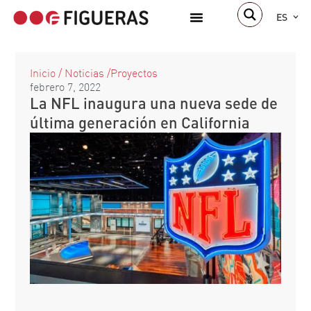
ES
Inicio
/
Noticias
/
Proyectos
febrero 7, 2022
La NFL inaugura una nueva sede de
última generación en California