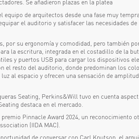
ctadores. Se añadieron plazas en la platea
el equipo de arquitectos desde una fase muy tempra
equipar el auditorio y satisfacer las necesidades d
as, por su ergonomía y comodidad, pero también por 
ara la escritura, integrada en el costadillo de la b
tiles y puertos USB para cargar los dispositivos e
n el resto del auditorio, donde predominan los colo
n luz al espacio y ofrecen una sensación de amplit
igueras Seating, Perkins&Will tuvo en cuenta aspect
Seating destaca en el mercado.
el premio Pinnacle Award 2024, un reconocimiento o
Association (IIDA MAC).
portunidad de conversar con Carl Knutson, el arqui