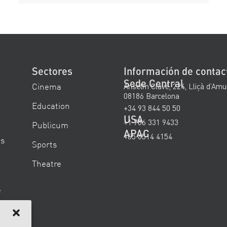
Sectores
Información de contac
Sede Central
Cinema
Anselm Clavé, 224, Lliçà d’Amu
08186 Barcelona
Education
+34 93 844 50 50
USA
+1 786 331 9433
Publicum
APAC
+65 6514 4154
es
Sports
Theatre
e