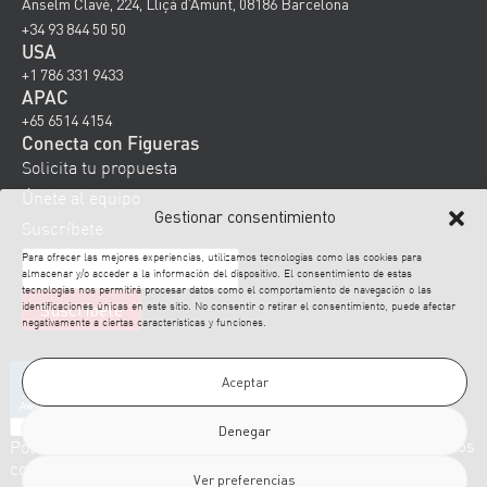
Anselm Clavé, 224, Lliçà d’Amunt, 08186 Barcelona
+34 93 844 50 50
USA
+1 786 331 9433
APAC
+65 6514 4154
Conecta con Figueras
Solicita tu propuesta
Únete al equipo
Gestionar consentimiento
Suscríbete
Para ofrecer las mejores experiencias, utilizamos tecnologías como las cookies para
almacenar y/o acceder a la información del dispositivo. El consentimiento de estas
tecnologías nos permitirá procesar datos como el comportamiento de navegación o las
identificaciones únicas en este sitio. No consentir o retirar el consentimiento, puede afectar
negativamente a ciertas características y funciones.
Aceptar
Denegar
Política de
Disclaimer
Aviso
Política de
© 2026 Figueras. Todos los
derechos reservados.
cookies
legal
privacidad
Ver preferencias