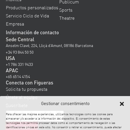
Publicum
Productos personalizados
Sports
Servicio Ciclo de Vida
Theatre
Empresa
Información de contacto
Sede Central
Anselm Clavé, 224, Lliçà d’Amunt, 08186 Barcelona
+34 93 844 50 50
USA
+1 786 331 9433
APAC
+65 6514 4154
Conecta con Figueras
Solicita tu propuesta
Únete al equipo
Gestionar consentimiento
Suscríbete
Para ofrecer las mejores experiencias, utilizamos tecnologías como las cookies para
almacenar y/o acceder a la información del dispositivo. El consentimiento de estas
tecnologías nos permitirá procesar datos como el comportamiento de navegación o las
identificaciones únicas en este sitio. No consentir o retirar el consentimiento, puede afectar