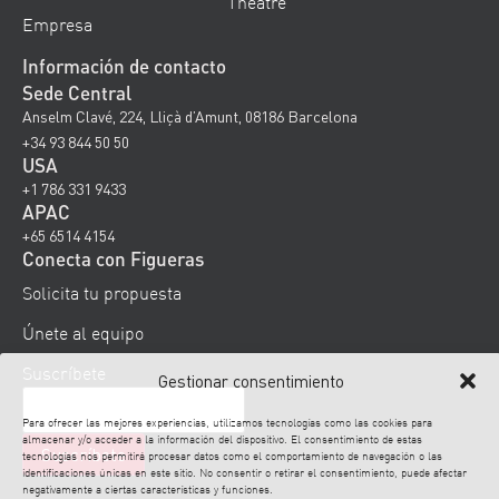
Theatre
Empresa
Información de contacto
Sede Central
Anselm Clavé, 224, Lliçà d’Amunt, 08186 Barcelona
+34 93 844 50 50
USA
+1 786 331 9433
APAC
+65 6514 4154
Conecta con Figueras
Solicita tu propuesta
Únete al equipo
Suscríbete
Gestionar consentimiento
Para ofrecer las mejores experiencias, utilizamos tecnologías como las cookies para
almacenar y/o acceder a la información del dispositivo. El consentimiento de estas
tecnologías nos permitirá procesar datos como el comportamiento de navegación o las
identificaciones únicas en este sitio. No consentir o retirar el consentimiento, puede afectar
negativamente a ciertas características y funciones.