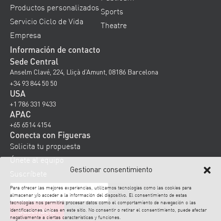
Productos personalizados
Sports
Servicio Ciclo de Vida
Theatre
Empresa
Información de contacto
Sede Central
Anselm Clavé, 224, Lliçà d’Amunt, 08186 Barcelona
+34 93 844 50 50
USA
+1 786 331 9433
APAC
+65 6514 4154
Conecta con Figueras
Solicita tu propuesta
Únete al equipo
Gestionar consentimiento
Suscríbete
Para ofrecer las mejores experiencias, utilizamos tecnologías como las cookies para
almacenar y/o acceder a la información del dispositivo. El consentimiento de estas
tecnologías nos permitirá procesar datos como el comportamiento de navegación o las
identificaciones únicas en este sitio. No consentir o retirar el consentimiento, puede afectar
negativamente a ciertas características y funciones.