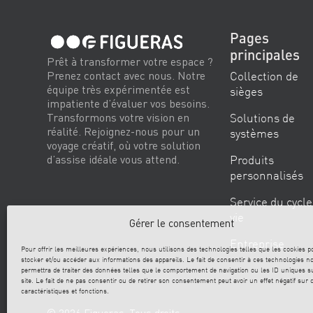
Pages
principales
Prêt à transformer votre espace ?
Collection de
Prenez contact avec nous. Notre
équipe très expérimentée est
sièges
impatiente d’évaluer vos besoins.
Solutions de
Transformons votre vision en
réalité. Rejoignez-nous pour un
systèmes
voyage créatif, où votre solution
Produits
d’assise idéale vous attend.
personnalisés
Service du cycle
vie
Gérer le consentement
Entreprise
Pour offrir les meilleures expériences, nous utilisons des technologies telles que les cookies p
stocker et/ou accéder aux informations des appareils. Le fait de consentir à ces technologies n
permettra de traiter des données telles que le comportement de navigation ou les ID uniques s
site. Le fait de ne pas consentir ou de retirer son consentement peut avoir un effet négatif sur 
caractéristiques et fonctions.
© 2026 Figueras. Tous droits