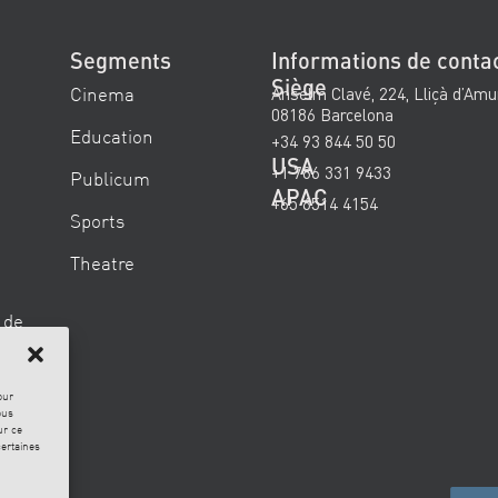
Segments
Informations de conta
Siège
Cinema
Anselm Clavé, 224, Lliçà d’Amu
08186 Barcelona
Education
+34 93 844 50 50
USA
+1 786 331 9433
Publicum
APAC
+65 6514 4154
Sports
Theatre
 de
our
ous
ur ce
certaines