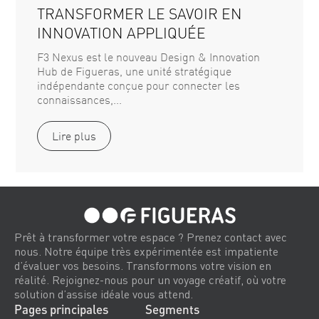
TRANSFORMER LE SAVOIR EN
INNOVATION APPLIQUÉE
F3 Nexus est le nouveau Design & Innovation
Hub de Figueras, une unité stratégique
indépendante conçue pour connecter les
connaissances,...
Lire plus
Prêt à transformer votre espace ? Prenez contact avec
nous. Notre équipe très expérimentée est impatiente
d’évaluer vos besoins. Transformons votre vision en
réalité. Rejoignez-nous pour un voyage créatif, où votre
solution d’assise idéale vous attend.
Pages principales
Segments