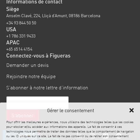
Informations de contact
Siège
Anselm Clavé, 224, Lliçà d’Amunt, 08186 Barcelona
+34 93 844 50 50
USA
+1 786 331 9433
APAC
+65 6514 4154
Connectez-vous à Figueras
Demander un devis
Rejoindre notre équipe
S’abonner à notre lettre d’information
Gérer le consentement
Pour offrir les meilleures expériences, nous utilisons des technologies telles que les cookies
pour stocker et/ou accéder aux informations des appareils. Le fait de consentir à ces
technologies nous permettra de traiter des données telles que le comportement de navigation
ou les ID uniques sur ce site. Le fait de ne pas consentir ou de retirer son consentement