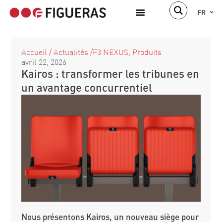
FR
À propos de nous
Accueil
/
Actualités
/
F3 NEXUS
,
Produits
avril 22, 2026
Kairos : transformer les tribunes en
un avantage concurrentiel
Nous présentons Kairos, un nouveau siège pour