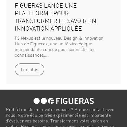
FIGUERAS LANCE UNE
PLATEFORME POUR
TRANSFORMER LE SAVOIR EN
INNOVATION APPLIQUÉE
F3 Nexus est le nouveau Design & Innovation
Hub de Figueras, une unité stratégique
indépendante conçue pour connecter les
connaissances,...
Lire plus
Prêt à transformer votre espace ? Prenez contact avec
nous. Notre équipe très expérimentée est impatiente
d’évaluer vos besoins. Transformons votre vision en
réalité. Rejoignez-nous pour un voyage créatif, où votre