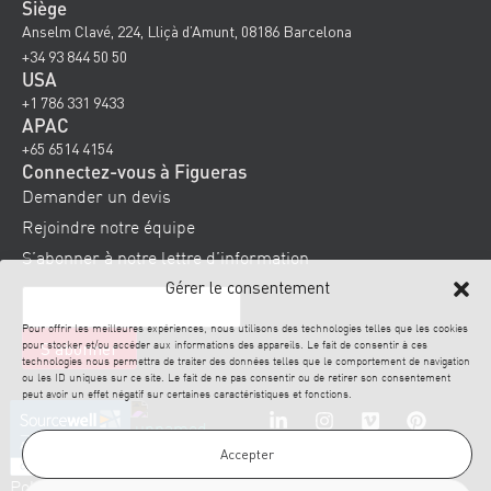
Siège
Anselm Clavé, 224, Lliçà d’Amunt, 08186 Barcelona
+34 93 844 50 50
USA
+1 786 331 9433
APAC
+65 6514 4154
Connectez-vous à Figueras
Demander un devis
Rejoindre notre équipe
S’abonner à notre lettre d’information
Gérer le consentement
Pour offrir les meilleures expériences, nous utilisons des technologies telles que les cookies
pour stocker et/ou accéder aux informations des appareils. Le fait de consentir à ces
technologies nous permettra de traiter des données telles que le comportement de navigation
ou les ID uniques sur ce site. Le fait de ne pas consentir ou de retirer son consentement
peut avoir un effet négatif sur certaines caractéristiques et fonctions.
Accepter
Politique en
Clause de
Mentions
Politique
© 2026