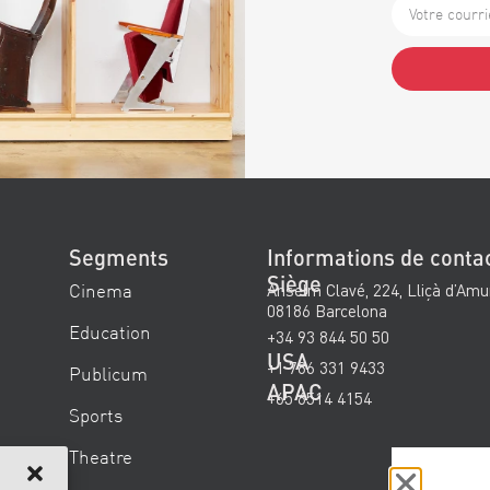
Alternative:
Segments
Informations de conta
Siège
Cinema
Anselm Clavé, 224, Lliçà d’Amu
08186 Barcelona
Education
+34 93 844 50 50
USA
+1 786 331 9433
Publicum
APAC
+65 6514 4154
Sports
Theatre