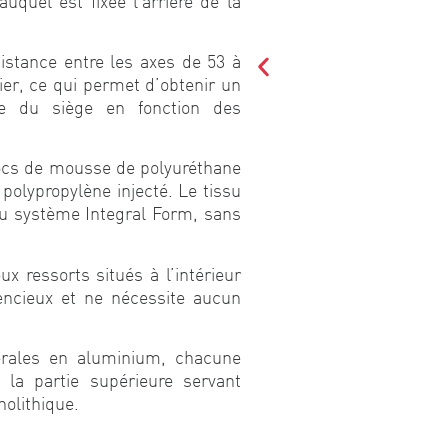
uquel est fixée l’arrière de la
istance entre les axes de 53 à
ier, ce qui permet d’obtenir un
ge du siège en fonction des
locs de mousse de polyuréthane
polypropylène injecté. Le tissu
au système Integral Form, sans
 ressorts situés à l’intérieur
encieux et ne nécessite aucun
érales en aluminium, chacune
 la partie supérieure servant
olithique.