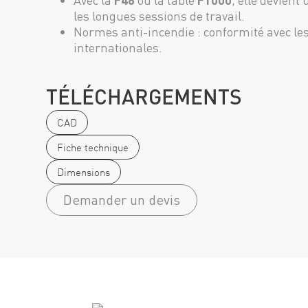
Avec la
F48
ou la table
F1000
, elle devient
les longues sessions de travail.
Normes anti-incendie : conformité avec le
internationales.
TÉLÉCHARGEMENTS
CAD
Fiche technique
Dimensions
Demander un devis