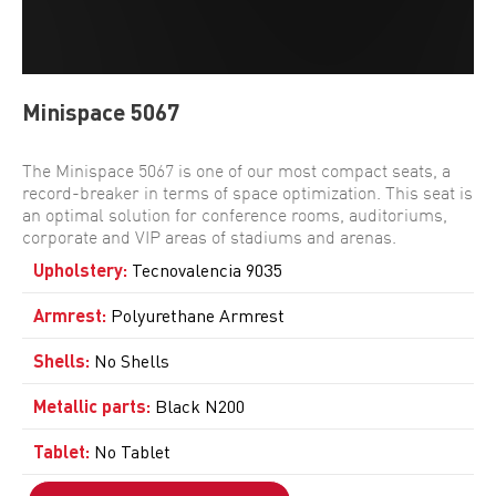
Minispace 5067
The Minispace 5067 is one of our most compact seats, a
record-breaker in terms of space optimization. This seat is
an optimal solution for conference rooms, auditoriums,
corporate and VIP areas of stadiums and arenas.
Upholstery
:
Tecnovalencia 9035
Armrest
:
Polyurethane Armrest
Shells
:
No Shells
Metallic parts
:
Black N200
Tablet
:
No Tablet