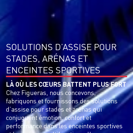
SOLUTIONS D’ASSISE POUR
STADES, ARÉNAS ET
ENCEINTES SPORTIVES
LÀ OÙ LES CŒURS BATTENT PLUS FORT
Chez Figueras, nous concevons,
fabriquons et fournissons des solutions
d’assise pour stades et arénas qui
conjuguent émotion, confort et
performance dans les enceintes sportives