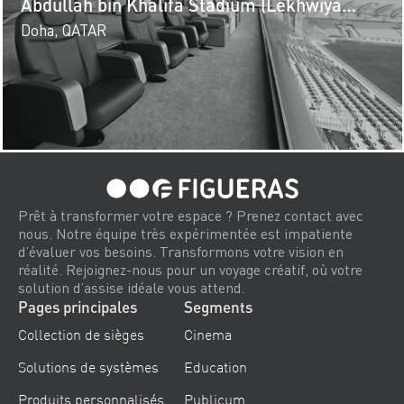
Abdullah bin Khalifa Stadium (Lekhwiya
Stadium)
Doha, QATAR
Prêt à transformer votre espace ? Prenez contact avec
nous. Notre équipe très expérimentée est impatiente
d’évaluer vos besoins. Transformons votre vision en
réalité. Rejoignez-nous pour un voyage créatif, où votre
solution d’assise idéale vous attend.
Pages principales
Segments
Collection de sièges
Cinema
Solutions de systèmes
Education
Produits personnalisés
Publicum