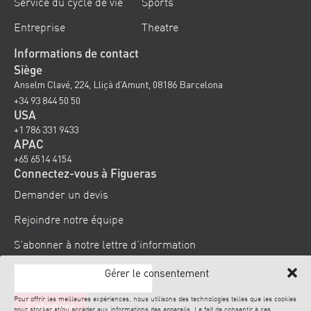
Service du cycle de vie
Sports
Entreprise
Theatre
Informations de contact
Siège
Anselm Clavé, 224, Lliçà d’Amunt, 08186 Barcelona
+34 93 844 50 50
USA
+1 786 331 9433
APAC
+65 6514 4154
Connectez-vous à Figueras
Demander un devis
Rejoindre notre équipe
S’abonner à notre lettre d’information
Gérer le consentement
Pour offrir les meilleures expériences, nous utilisons des technologies telles que les cookies
pour stocker et/ou accéder aux informations des appareils. Le fait de consentir à ces