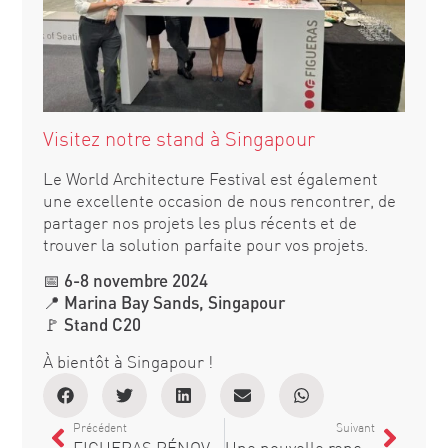
Visitez notre stand à Singapour
Le World Architecture Festival est également
une excellente occasion de nous rencontrer, de
partager nos projets les plus récents et de
trouver la solution parfaite pour vos projets.
📅
6-8 novembre 2024
📍
Marina Bay Sands, Singapour
🚩
Stand C20
À bientôt à Singapour !
Précédent
Suivant
FIGUERAS RÉNOVE LE PARLEMENT NIGÉRIAN DANS LE PREMIER PROJET INTÉGRAL 360º DE HAUTE COMPLEXITÉ
Une nouvelle rencontre entre l’architecture et Figueras