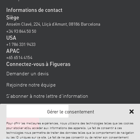
Informations de contact
Siège
Anselm Clavé, 224, Lliçà d’Amunt, 08186 Barcelona
+34 93 844 50 50
USA
+1 786 331 9433
APAC
+65 6514 4154
Connectez-vous à Figueras
Demander un devis
Rejoindre notre équipe
S’abonner à notre lettre d’information
Gérer le consentement
Pour offrir les meilleures expériences, nous utilisons des technologies telles que les cookies
pour stocker et/ou accéder aux informations des appareils. Le fait de consentir à ces
technologies nous permettra de traiter des données telles que le comportement de navigation
ou les ID uniques sur ce site. Le fait de ne pas consentir ou de retirer son consentement