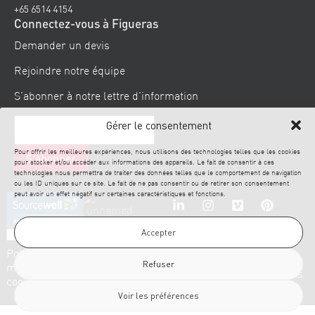
+65 6514 4154
Connectez-vous à Figueras
Demander un devis
Rejoindre notre équipe
S’abonner à notre lettre d’information
Gérer le consentement
Pour offrir les meilleures expériences, nous utilisons des technologies telles que les cookies
pour stocker et/ou accéder aux informations des appareils. Le fait de consentir à ces
technologies nous permettra de traiter des données telles que le comportement de navigation
ou les ID uniques sur ce site. Le fait de ne pas consentir ou de retirer son consentement
peut avoir un effet négatif sur certaines caractéristiques et fonctions.
Accepter
© 2026
Politique en
Clause de
Mentions
Politique
Figueras. Tous
Refuser
matière de
non-
légales
de
droits réservés.
cookies
responsabilité
confidentialité
Voir les préférences