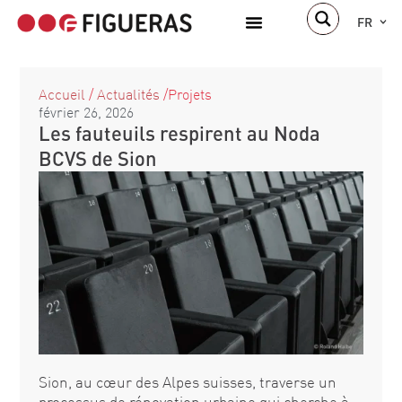
FR
À propos de nous
Accueil
/
Actualités
/
Projets
février 26, 2026
Les fauteuils respirent au Noda
BCVS de Sion
Sion, au cœur des Alpes suisses, traverse un
processus de rénovation urbaine qui cherche à